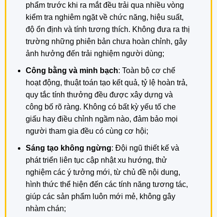
phẩm trước khi ra mắt đều trải qua nhiều vòng
kiểm tra nghiêm ngặt về chức năng, hiệu suất,
độ ổn định và tính tương thích. Không đưa ra thị
trường những phiên bản chưa hoàn chỉnh, gây
ảnh hưởng đến trải nghiệm người dùng;
Công bằng và minh bạch
: Toàn bộ cơ chế
hoạt động, thuật toán tạo kết quả, tỷ lệ hoàn trả,
quy tắc tính thưởng đều được xây dựng và
công bố rõ ràng. Không có bất kỳ yếu tố che
giấu hay điều chỉnh ngầm nào, đảm bảo mọi
người tham gia đều có cùng cơ hội;
Sáng tạo không ngừng
: Đội ngũ thiết kế và
phát triển liên tục cập nhật xu hướng, thử
nghiệm các ý tưởng mới, từ chủ đề nội dung,
hình thức thể hiện đến các tính năng tương tác,
giúp các sản phẩm luôn mới mẻ, không gây
nhàm chán;