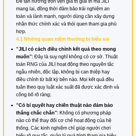
Để tận hưởng trọn vẹn giá trị giải trí mà JILI
mang lại, đồng thời đảm bảo trải nghiệm an
toàn và lành mạnh, người dùng cần xây dựng
nhận thức chính xác và thói quen tham gia phù
hợp.
4.1 Những quan niệm thường bị hiểu sai
“JILI có cách điều chỉnh kết quả theo mong
muốn”
: Đây là suy nghĩ không có cơ sở. Thuật
toán RNG của JILI hoạt động theo nguyên tắc
ngẫu nhiên, độc lập, không bị can thiệp hay
điều chỉnh từ bất kỳ bên nào. Mọi kết quả đều
tuân theo quy luật xác suất đã được xác định và
công bố rõ ràng;
“Có bí quyết hay chiến thuật nào đảm bảo
thắng chắc chắn”
: Không có phương pháp
nào có thể thay đổi cơ chế hoạt động của hệ
thống. Các kinh nghiệm chỉ giúp người chơi
hiểu rõ quy tắc, quản lý quá trình tham gia hiệu