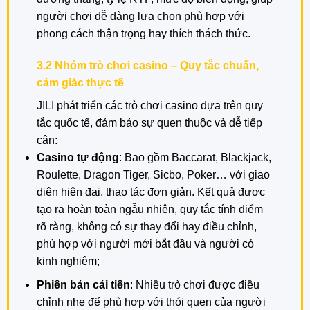
người chơi dễ dàng lựa chọn phù hợp với
phong cách thận trọng hay thích thách thức.
3.2 Nhóm trò chơi casino – Quy tắc chuẩn,
cảm giác thực tế
JILI phát triển các trò chơi casino dựa trên quy
tắc quốc tế, đảm bảo sự quen thuộc và dễ tiếp
cận:
Casino tự động
: Bao gồm Baccarat, Blackjack,
Roulette, Dragon Tiger, Sicbo, Poker… với giao
diện hiện đại, thao tác đơn giản. Kết quả được
tạo ra hoàn toàn ngẫu nhiên, quy tắc tính điểm
rõ ràng, không có sự thay đổi hay điều chỉnh,
phù hợp với người mới bắt đầu và người có
kinh nghiệm;
Phiên bản cải tiến
: Nhiều trò chơi được điều
chỉnh nhẹ để phù hợp với thói quen của người