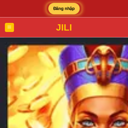
Đăng nhập
JILI