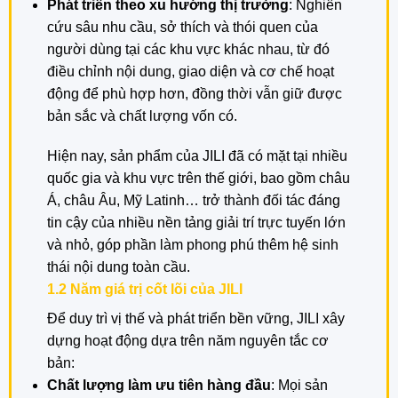
Phát triển theo xu hướng thị trường
: Nghiên
cứu sâu nhu cầu, sở thích và thói quen của
người dùng tại các khu vực khác nhau, từ đó
điều chỉnh nội dung, giao diện và cơ chế hoạt
động để phù hợp hơn, đồng thời vẫn giữ được
bản sắc và chất lượng vốn có.
Hiện nay, sản phẩm của JILI đã có mặt tại nhiều
quốc gia và khu vực trên thế giới, bao gồm châu
Á, châu Âu, Mỹ Latinh… trở thành đối tác đáng
tin cậy của nhiều nền tảng giải trí trực tuyến lớn
và nhỏ, góp phần làm phong phú thêm hệ sinh
thái nội dung toàn cầu.
1.2 Năm giá trị cốt lõi của JILI
Để duy trì vị thế và phát triển bền vững, JILI xây
dựng hoạt động dựa trên năm nguyên tắc cơ
bản:
Chất lượng làm ưu tiên hàng đầu
: Mọi sản