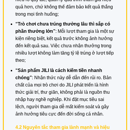
quả hơn, chứ không thể đảm bảo kết quả thắng
trong mọi tình huống;
“Trò chơi chưa trúng thưởng lâu thì sắp có
phần thưởng lớn”
: Mỗi lượt tham gia là một sự
kiện riêng biệt, kết quả trước không ảnh hưởng
đến kết quả sau. Việc chưa nhận thưởng trong
nhiều lượt không làm tăng tỷ lệ trúng ở lượt tiếp
theo;
“Sản phẩm JILI là cách kiếm tiền nhanh
chóng”
: Nhận thức này dễ dẫn đến rủi ro. Bản
chất của mọi trò chơi do JILI phát triển là hình
thức giải trí, thư giãn, không phải là nguồn thu
nhập hay nghề nghiệp. Khi đặt mục tiêu sai
lệch, người tham gia dễ mất kiểm soát và gây
ảnh hưởng tiêu cực đến đời sống cá nhân.
4.2 Nguyên tắc tham gia lành mạnh và hiệu